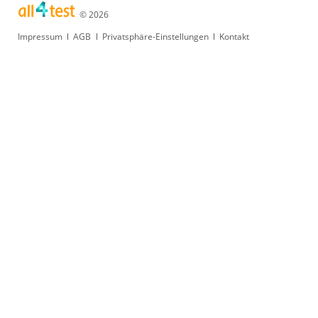
© 2026
Navigation
Impressum
AGB
Privatsphäre-Einstellungen
Kontakt
überspringen