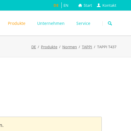
DE
EN
Start
Kontakt
Navigation
überspringen
Produkte
Unternehmen
Service
DE
Produkte
Normen
TAPPI
TAPPI T437
ASTM
DIN EN
FEFCO
M
ISO
ackungsprüfung
TAPPI
WEITERE
n.