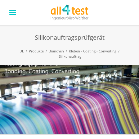
Silikonauftragsprüfgerät
DE
Produkte
Branchen
Kleben - Coating - Converting
Silikonauftrag