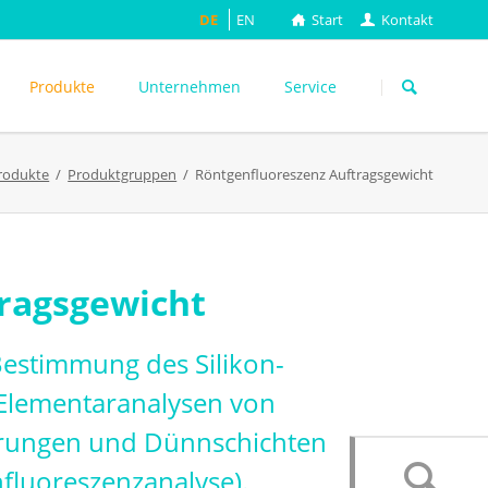
DE
EN
Start
Kontakt
Navigation
überspringen
Produkte
Unternehmen
Service
rodukte
Produktgruppen
Röntgenfluoreszenz Auftragsgewicht
ASTM
DIN EN
FEFCO
M
ISO
ragsgewicht
ackungsprüfung
TAPPI
WEITERE
Bestimmung des Silikon-
! Elementaranalysen von
gierungen und Dünnschichten
fluoreszenzanalyse).