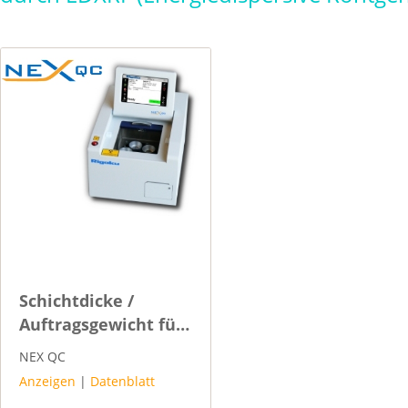
Schichtdicke /
Auftragsgewicht für
Silikon
NEX QC
Anzeigen
|
Datenblatt