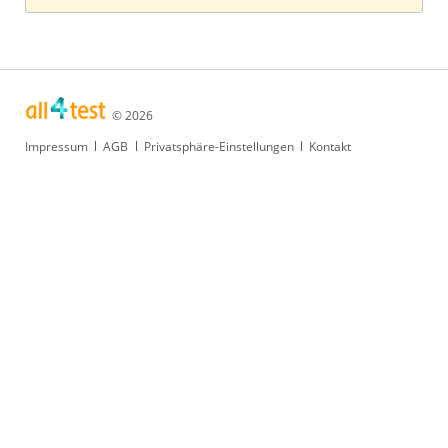
© 2026
Navigation
Impressum
AGB
Privatsphäre-Einstellungen
Kontakt
überspringen