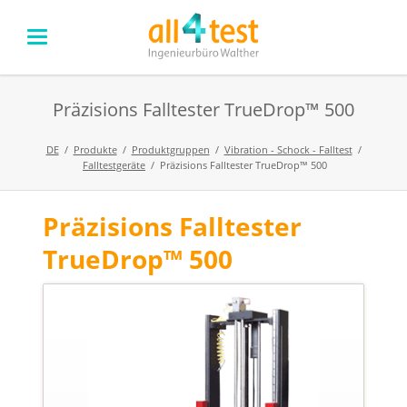
Präzisions Falltester TrueDrop™ 500
DE
Produkte
Produktgruppen
Vibration - Schock - Falltest
Falltestgeräte
Präzisions Falltester TrueDrop™ 500
Präzisions Falltester
Navigation
überspringen
TrueDrop™ 500