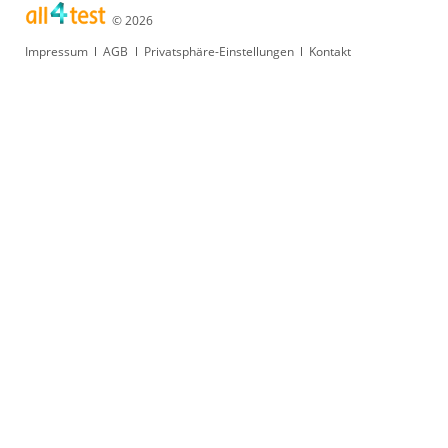
© 2026
Navigation
Impressum
AGB
Privatsphäre-Einstellungen
Kontakt
überspringen