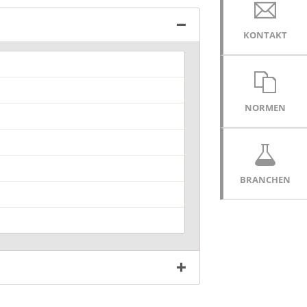
tand zwischen Säule und Greifadapter:
0 mm.
KONTAKT
eich Standard-Prüfgeschwindigkeiten: 0,5
000 mm /min.
auigkeit der Prüfgeschwindigkeit: ≤ ± 1%.
imale Rücklaufgeschwindigkeit: 1000
/min.
NORMEN
tand zwischen den Befestigungen
aptern): 1100 mm.
232-Ausgangsschnittstelle mit Konverter
 USB.
BRANCHEN
fsoftware mit Basisstatistiken.
patibel mit dem
orverwaltungssystem T-LAB.
gekennzeichnet.