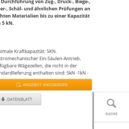
 Durchführung von Zug-, Druck-, Biege-,
er-, Schäl- und ähnlichen Prüfungen an
chten Materialien bis zu einer Kapazität
 5 kN.
imale Kraftkapazität: 5KN.
ktromechanischer Ein-Säulen-Antrieb.
fügbare Wägezellen, die nicht in der
ndardlieferung enthalten sind: 5kN -1kN -
N - 250N - 100N - 50N y 10N.
ANGEBOT ANFORDERN
lösung der Kraft bei einer Wägezelle von
: 0,05 N.
DATENBLATT
ftmessgenauigkeit: ≤ ± 0,5% (Klasse 0,5).
lösung der Verschiebung: 0,001 mm.
SUCHE
auigkeit der Prüfgeschwindigkeit ≤ ± 1%.
fahrweg der mobilen Traverse: 1200 mm.