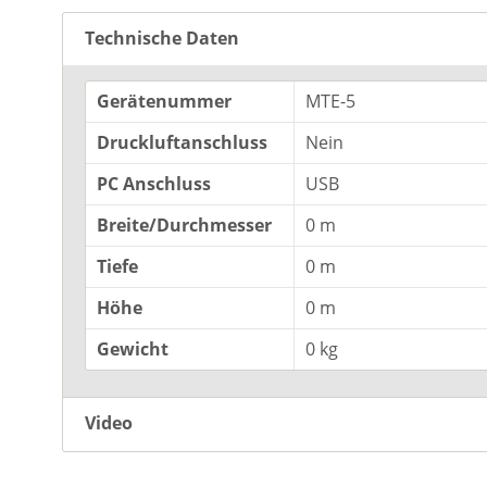
Abs
15
Technische Daten
Ber
- 1
Gerätenummer
MTE-5
Gen
Max
Druckluftanschluss
Nein
mm
PC Anschluss
USB
Abs
(Ad
Breite/Durchmesser
0 m
RS-
Tiefe
0 m
auf
Prü
Höhe
0 m
Kom
Gewicht
0 kg
Lab
CE-
Video