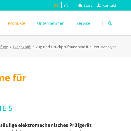
DE
EN
Start
Kontakt
Navigation
überspringen
Produkte
Unternehmen
Service
üfung
Biegekraft
Zug und Druckprüfmaschine für Texturanalyse
ASTM
DIN EN
FEFCO
M
ISO
ne für
ackungsprüfung
TAPPI
WEITERE
TE-5
nsäulige elektromechanisches Prüfgerät